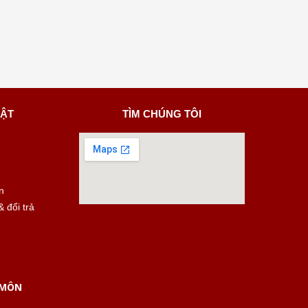
MẬT
TÌM CHÚNG TÔI
n
 đổi trả
 MÔN