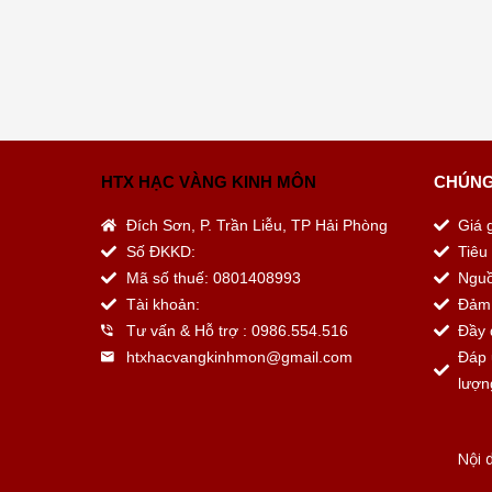
HTX HẠC VÀNG KINH MÔN
CHÚNG
Đích Sơn, P. Trần Liễu, TP Hải Phòng
Giá 
Số ĐKKD:
Tiê
Mã số thuế: 0801408993
Nguồ
Tài khoản:
Đảm 
Tư vấn & Hỗ trợ : 0986.554.516
Đầy 
htxhacvangkinhmon@gmail.com
Đáp 
lượn
Nội 